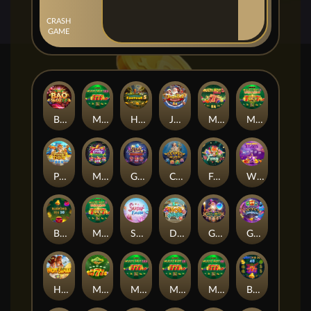
CRASH
GAME
Bao Slot 5X
Multi Hot 100
Habesha Fortune 5
Jingle Bell Bonanza
Multi Hot 5 Deluxe
Multi Hot 5 Super Wilds
Power Of Tiger
Multi Fruits Charging Wilds
Gems Crown Charging Wilds
Coins Of Atlantis
Foxy Hot 20
WildMultiStar
Burning Ice 10
Multi Hot 5 Burn Wilds
Sugar Fiesta
Dice Jungle
Gates Of Merlyn
Genie's Bonanza
HotSamba
Multi Hot Ways
Multi Hot 10
Multi Hot 20
Multi Hot 40
Burning Ice 40