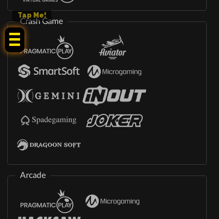
Tap Me!
Crash Game
Arcade