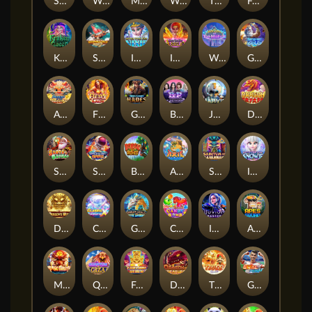
Space Quest: Moon
Wonders of Grand Canyon
Mobox Olympia
Wonders of Zeus
The Great Sorcery
Fortune Dance
Kraken Queen
Shipwrecked Riches
Into The Fay: Nixie
Into the Fay: Ashley
Wonders of Taj Mahal
God's Gambit Zeus
Advent of the Dragon
Fiery Lady
God's Gambit : Hades
Black Pink (B.P.) in Metaverse
Jarvis
Dragon FAFAFA
Santa's Payday
Space Quest: Mars
Bonsai of the Riches
Axie Universe
Sanctum Of Savanah
Into the Fay: Snowie
Dragon Wish
Classic Diamond X5
Great Wall of Meta Dragon
Candy Bomb
Illuvium Master
Apes Squad
Mask of Truth Jumboways
Quantum Of Giza
Fortune Realm
Dragon Treasure
Tiger Slot4D
Goal Rush