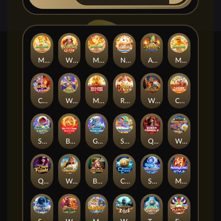
Mahjong Gold: Dragon
Wild Bounty Queen
Mahjong Gold: Phoenix
Neko Treasure
Aztec Legacy
Mahjong Gold: Lion
Clash of Olympus
Wonders of Giza Pyramid
Mahjong Gold: Tiger
Royale Ace
Wonders of Colosseum
CaiShen Mega Fortune
Space Quest: Earth
Blitz Coin: Hold & Win
God's Gambit: Poseidon
Slithering Riches
Queen Femida 2
Wonders of Machu Picchu
Queen Femida
Wonder of Hanging Garden
Bloodmoon Amazonia
Crypto Coin
Space Quest: Neptune
Mahjong Style