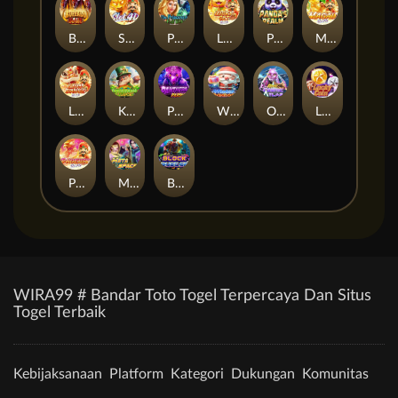
Buffalo Blaze
Slot4D
Princess and the Evil Witch
Lucky Cat Slot4D
Panda Realm
Macau Slot4D
Lion Dance Slot4D
Kingdom of Luck
Panthera Pardus
Winter Winnings
Oni Cosmic Atlas
Lucky Coins
Phoenix Slot4D
Meta Space
Block Buster
WIRA99 # Bandar Toto Togel Terpercaya Dan Situs
Togel Terbaik
Kebijaksanaan
Platform
Kategori
Dukungan
Komunitas