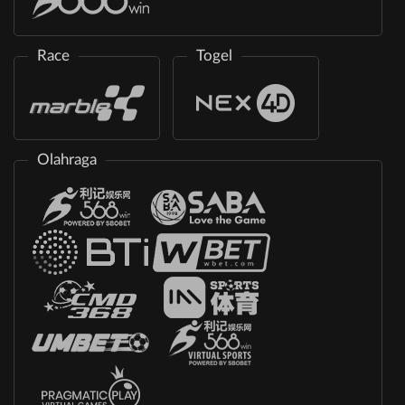
Race
Togel
Olahraga