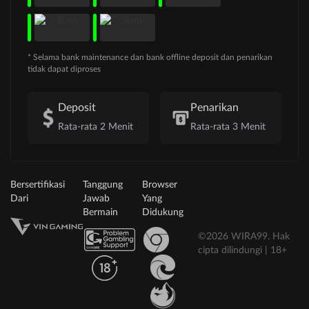
* Selama bank maintenance dan bank offline deposit dan penarikan
tidak dapat diproses
Deposit
Penarikan
Rata-rata 2 Menit
Rata-rata 3 Menit
Bersertifikasi
Tanggung
Browser
Dari
Jawab
Yang
Bermain
Didukung
©2026 WIRA99. Hak
cipta dilindungi | 18+