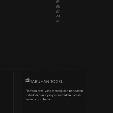
O
TARUHAN TOGEL
Platform togel yang menarik dari perusahan
terbaik di dunia yang menawarkan hadiah
kemenangan besar