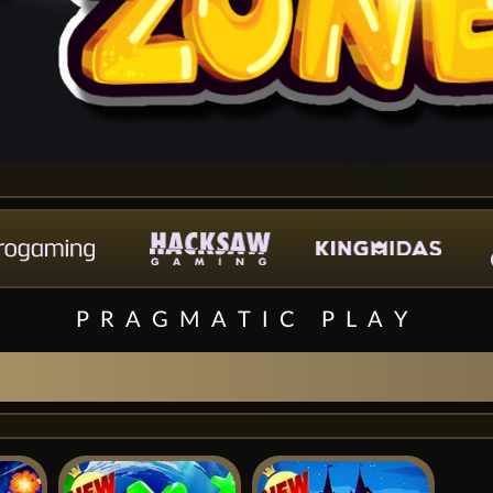
PRAGMATIC PLAY