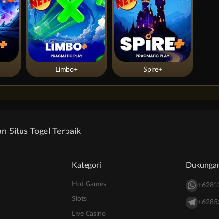
Limbo+
Spire+
 Situs Togel Terbaik
Kategori
Dukunga
Hot Games
+6281
Slots
+6285
Live Casino