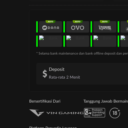
* Selama bank maintenance dan bank offline deposit dan pen
Deposit
Rata-rata 2 Menit
Bersertifikasi Dari
Tanggung Jawab Bermain