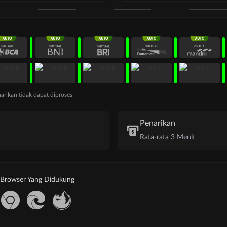
arikan tidak dapat diproses
Penarikan
Rata-rata 3 Menit
Browser Yang Didukung