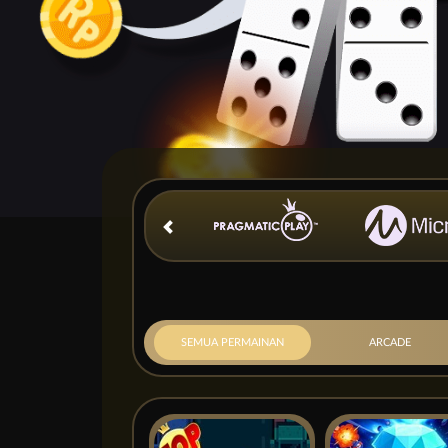
SEMUA PERMAINAN
ARCADE