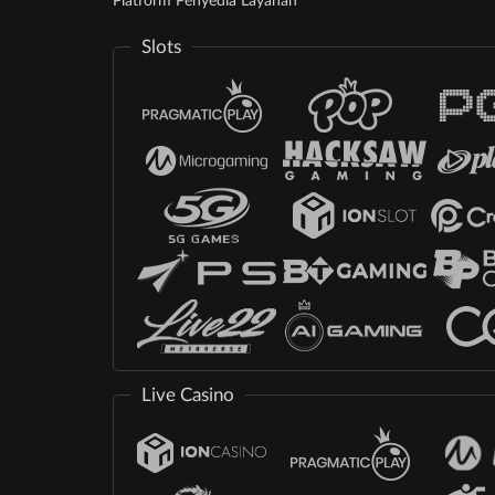
Platform Penyedia Layanan
Slots
Live Casino