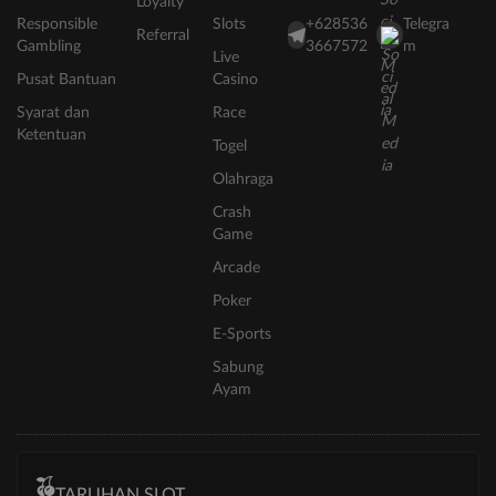
Loyalty
Responsible
Slots
+628536
Telegra
Referral
Gambling
3667572
m
Live
Pusat Bantuan
Casino
Syarat dan
Race
Ketentuan
Togel
Olahraga
Crash
Game
Arcade
Poker
E-Sports
Sabung
Ayam
TARUHAN SLOT