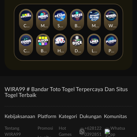
Colors
Mines
Speed Crash
Boxes
Moneyplane
Wheel
Coins
Blocks
Hi-Lo
DICE
Lines
Plinko
WIRA99 # Bandar Toto Togel Terpercaya Dan Situs
Togel Terbaik
Kebijaksanaan
Platform
Kategori
Dukungan
Komunitas
Tentang
Promosi
Hot
+628122
Whatsa
WIRA99
Games
0392851
pp