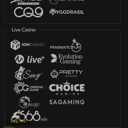
Live Casino
Tap Me!