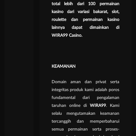
total lebih dari 100 permainan
kasino dari variasi bakarat, slot,
roulette dan permainan kasino
lainnya dapat dimainkan di
WIRA99
Casino.
KEAMANAN
Domain aman dan privat serta
integritas produk kami adalah poros
fundamental dari pengalaman
taruhan online di
WIRA99
. Kami
selalu mengutamakan keamanan
tercanggih dan memperbaharui
semua permainan serta proses-