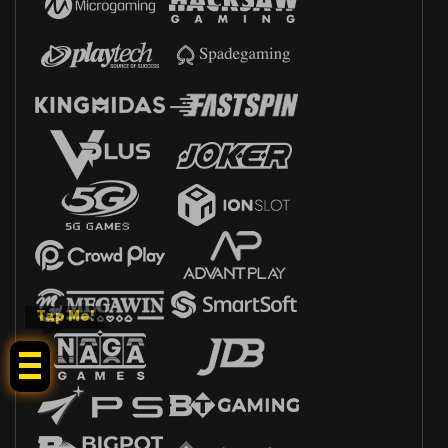
Tap Me!