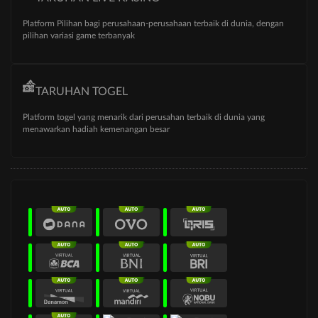
Platform Pilihan bagi perusahaan-perusahaan terbaik di dunia, dengan
pilihan variasi game terbanyak
TARUHAN TOGEL
Platform togel yang menarik dari perusahan terbaik di dunia yang
menawarkan hadiah kemenangan besar