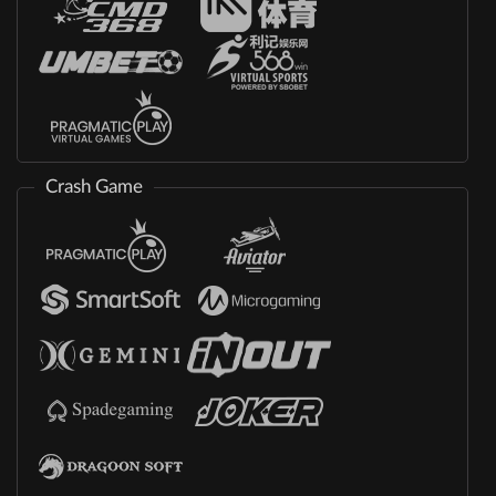
Crash Game