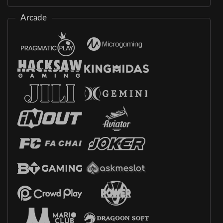
Arcade