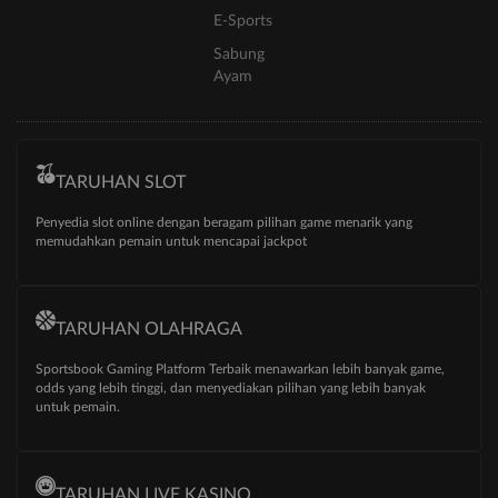
E-Sports
Sabung
Ayam
TARUHAN SLOT
Penyedia slot online dengan beragam pilihan game menarik yang
memudahkan pemain untuk mencapai jackpot
TARUHAN OLAHRAGA
Sportsbook Gaming Platform Terbaik menawarkan lebih banyak game,
odds yang lebih tinggi, dan menyediakan pilihan yang lebih banyak
untuk pemain.
TARUHAN LIVE KASINO