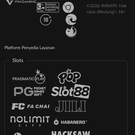
©2026 WIRA99. Hak
cipta dilindungi | 18+
Platform Penyedia Layanan
Slots