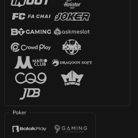
Poker