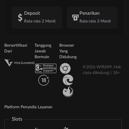
Deposit
Penarikan
Rata-rata 2 Menit
Rata-rata 3 Menit
Bersertifikasi
Tanggung
Browser
Dari
Jawab
Yang
Bermain
Didukung
©2026 WIRA99. Hak
cipta dilindungi | 18+
Platform Penyedia Layanan
Slots