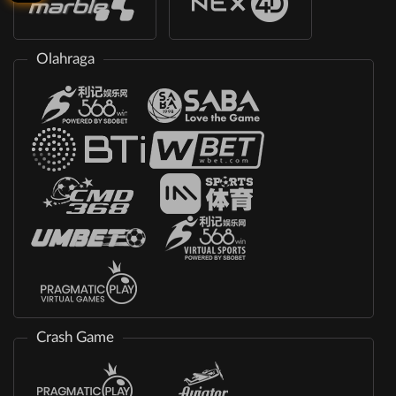
Olahraga
Crash Game