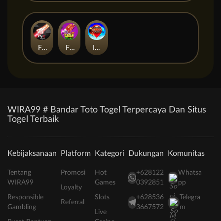
FlyX
FlyX Cash Turbo
Incredible Balloon Machine
WIRA99 # Bandar Toto Togel Terpercaya Dan Situs
Togel Terbaik
Kebijaksanaan
Platform
Kategori
Dukungan
Komunitas
Tentang
Promosi
Hot
+628122
Whatsa
WIRA99
Games
0392851
pp
Loyalty
Responsible
Slots
+628536
Telegra
Referral
Gambling
3667572
m
Live