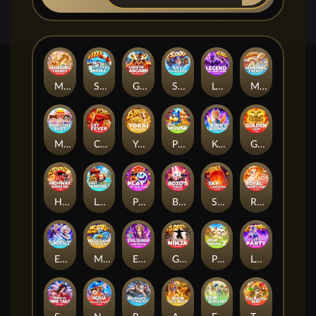
Mahjong Frenzy
Sharkalicious
Gods of Asgard
Sky Chasers
Legend of King Kong
Mahjong Frenzy : Tiles of Fortunes
Money Tree Slot
CNY Fever
Yokai Treasure
Paw House
Kirin Legends
Golden Lion
Highway Kings HD
Lost Paradise 2
Play If You Dare
Bozo's Trick
Sky Lantern
Royal Pastry Chef
Elementalist
Magic Lamp Carnival
Evil Queen Cauldron
Gate of Ninja
Paw House 2
Let's Party