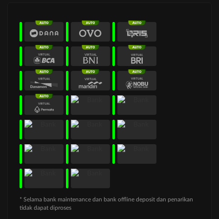
* Selama bank maintenance dan bank offline deposit dan penarikan
tidak dapat diproses