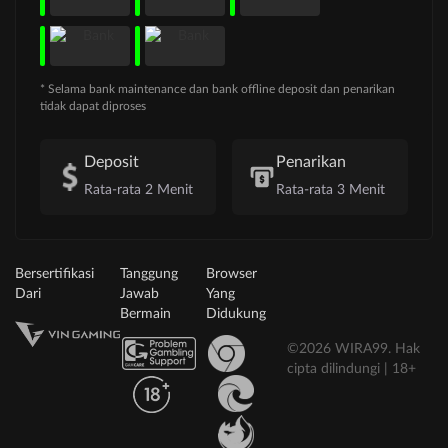
* Selama bank maintenance dan bank offline deposit dan penarikan
tidak dapat diproses
Deposit
Penarikan
Rata-rata 2 Menit
Rata-rata 3 Menit
Bersertifikasi
Tanggung
Browser
Dari
Jawab
Yang
Bermain
Didukung
©2026 WIRA99. Hak
cipta dilindungi | 18+