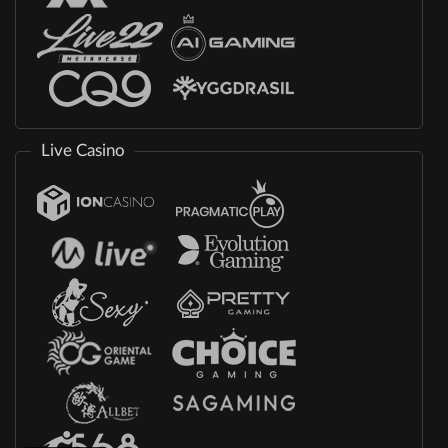
Live Casino