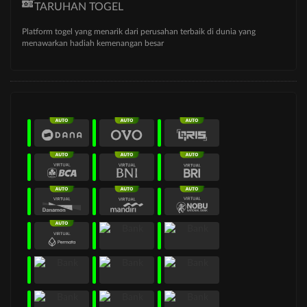
TARUHAN TOGEL
Platform togel yang menarik dari perusahan terbaik di dunia yang
menawarkan hadiah kemenangan besar