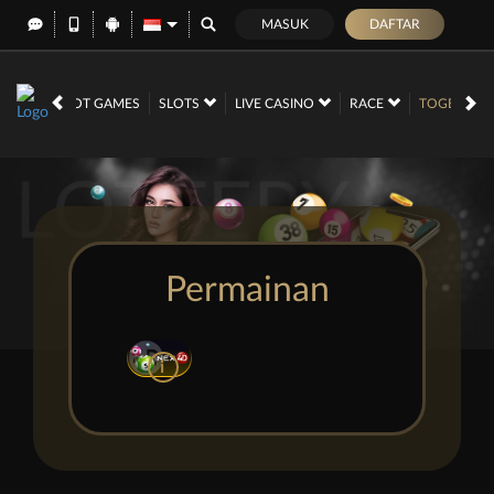
MASUK
DAFTAR
HOT GAMES
SLOTS
LIVE CASINO
RACE
TOGEL
Permainan
i