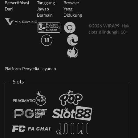
Bersertifikasi
Tanggung
Browser
Dari
Jawab
Yang
Bermain
Didukung
©2026 WIRA99. Hak
cipta dilindungi | 18+
Platform Penyedia Layanan
Slots