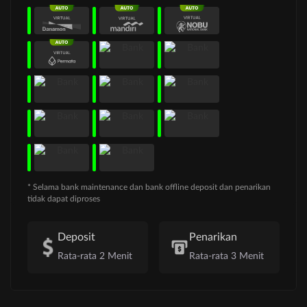
* Selama bank maintenance dan bank offline deposit dan penarikan
tidak dapat diproses
Deposit
Penarikan
Rata-rata 2 Menit
Rata-rata 3 Menit