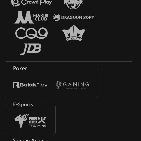
Poker
E-Sports
Sabung Ayam