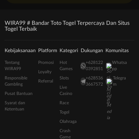
WIRA99 # Bandar Toto Togel Terpercaya Dan Situs
Togel Terbaik
Kebijaksanaan
Platform
Kategori
Dukungan
Komunitas
Tentang
Promosi
Hot
+628122
Whatsa
WIRA99
Games
0392851
pp
Loyalty
Responsible
Slots
+628536
Telegra
Referral
Gambling
3667572
m
Live
Pusat Bantuan
Casino
Syarat dan
Race
Ketentuan
Togel
Olahraga
Crash
Game