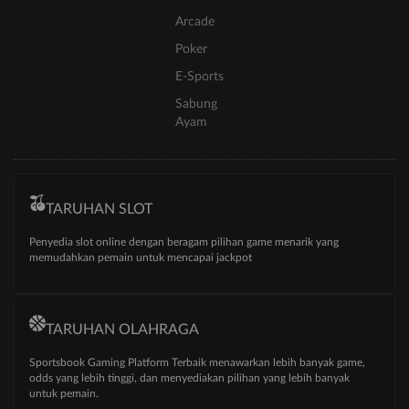
Arcade
Poker
E-Sports
Sabung
Ayam
TARUHAN SLOT
Penyedia slot online dengan beragam pilihan game menarik yang
memudahkan pemain untuk mencapai jackpot
TARUHAN OLAHRAGA
Sportsbook Gaming Platform Terbaik menawarkan lebih banyak game,
odds yang lebih tinggi, dan menyediakan pilihan yang lebih banyak
untuk pemain.