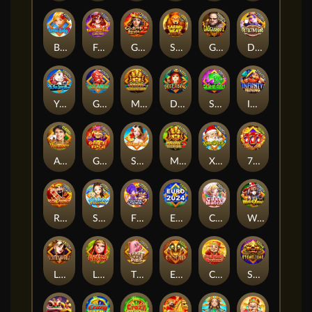
Beach Baby2
Fortunate Lion-Lucky Mix
Gods of Egypt2
SAFARI HEAT-MULTIPLY FUN
Gaogashou2 MULTIPLY FUN
Detective Girl
Yu Yue Long Men
Ghost Mansion
Mayan Adventure
Deep Rising
Slime Gem
Infinity Mining
All for the Winner
Gong Xi Fa Cai
Sugar Bar
Mayan Adventure2
X'mas Gift City
777-CLASSIC STYLE
Rich Fortune 2
Songkran Festival
Fighting Academy 2
EURO2024
CakeMatch
Weird Xmas
LUXURY WORLD
Little Red Riding Hood
Three Little Pigs
Ennead
Cai Shen Arrives!
Stonelions