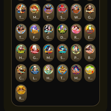
Thor vs Loki
Mahjong Gold 3
TRICK OR TREAT
Sushi Match
Wilderness Hunting
Gaogashou
Three Kingdoms
Fighting Academy
Gumiho
DR. Crazy
Run Date
Egypt Gods
Halloween Horror
Ghost Zombie
Mutation fish
Star Cruise
Prehistoric Park
Beer Carnival
Cat VS Mouse
Lovecraft's Legacy
Happy Fruit Stand
THOR
Magic House
Yuanbao Mahjong2
Ragnarok Odin