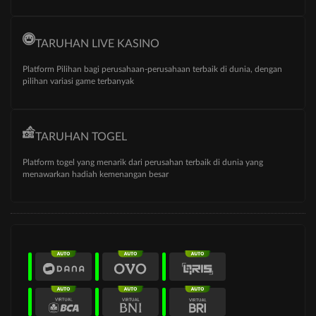
TARUHAN LIVE KASINO
Platform Pilihan bagi perusahaan-perusahaan terbaik di dunia, dengan
pilihan variasi game terbanyak
TARUHAN TOGEL
Platform togel yang menarik dari perusahan terbaik di dunia yang
menawarkan hadiah kemenangan besar