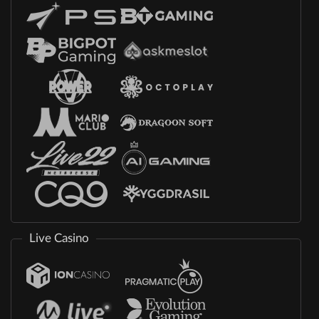
Live Casino