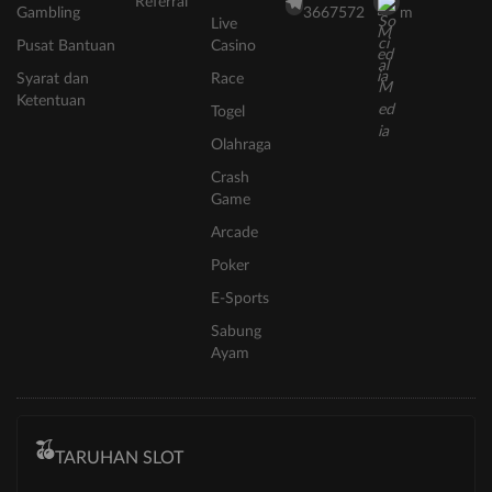
Referral
Gambling
3667572
m
Live
Pusat Bantuan
Casino
Syarat dan
Race
Ketentuan
Togel
Olahraga
Crash
Game
Arcade
Poker
E-Sports
Sabung
Ayam
TARUHAN SLOT